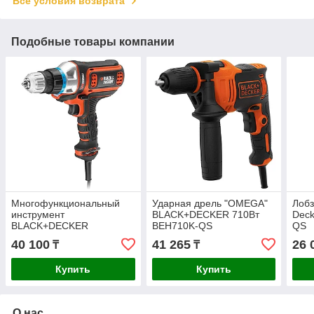
Все условия возврата
Подобные товары компании
Многофункциональный
Ударная дрель "OMEGA"
Лобз
инструмент
BLACK+DECKER 710Вт
Deck
BLACK+DECKER
BEH710K-QS
QS
"MultiEvo" MT350K-QS
40 100
41 265
26 
₸
₸
Купить
Купить
О нас