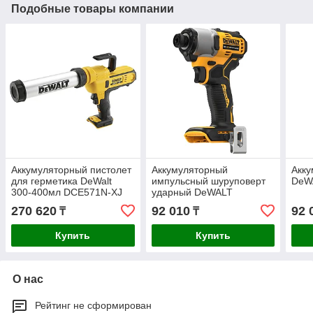
Подобные товары компании
Аккумуляторный пистолет
Аккумуляторный
Акку
для герметика DeWalt
импульсный шуруповерт
DeW
300-400мл DCE571N-XJ
ударный DeWALT
DCF840N-XJ
270 620
92 010
92 
₸
₸
Купить
Купить
О нас
Рейтинг не сформирован