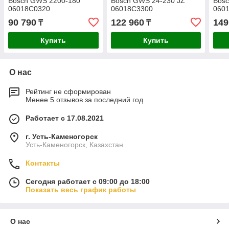
Bosch GWS 2200-180
Bosch GWS 24-230 JZ
Bosc
06018C0320
06018C3300
060
90 790
122 960
149
₸
₸
Купить
Купить
О нас
Рейтинг не сформирован
Менее 5 отзывов за последний год
Работает с 17.08.2021
г. Усть-Каменогорск
Усть-Каменогорск, Казахстан
Контакты
Сегодня работает с 09:00 до 18:00
Показать весь график работы
О нас