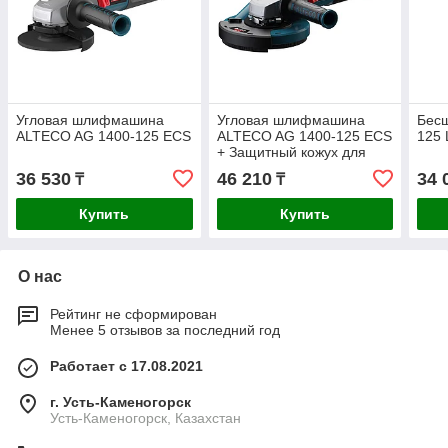
Угловая шлифмашина
Угловая шлифмашина
Бес
ALTECO AG 1400-125 ECS
ALTECO AG 1400-125 ECS
125 
+ Защитный кожух для
пылеудаления ALTECO
36 530
46 210
34 
₸
₸
ADE 125
Купить
Купить
О нас
Рейтинг не сформирован
Менее 5 отзывов за последний год
Работает с 17.08.2021
г. Усть-Каменогорск
Усть-Каменогорск, Казахстан