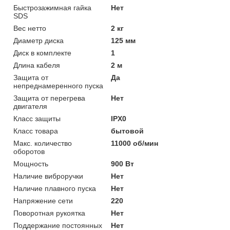
Быстрозажимная гайка
Нет
SDS
Вес нетто
2 кг
Диаметр диска
125 мм
Диск в комплекте
1
Длина кабеля
2 м
Защита от
Да
непреднамеренного пуска
Защита от перегрева
Нет
двигателя
Класс защиты
IPX0
Класс товара
бытовой
Макс. количество
11000 об/мин
оборотов
Мощность
900 Вт
Наличие виброручки
Нет
Наличие плавного пуска
Нет
Напряжение сети
220
Поворотная рукоятка
Нет
Поддержание постоянных
Нет