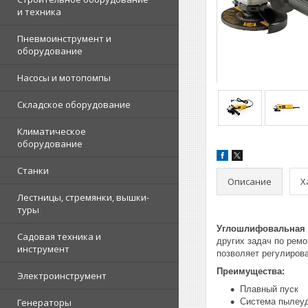
и техника
Пневмоинструмент и
оборудование
Насосы и мотопомпы
Складское оборудование
Климатическое
оборудование
Станки
Описание
Х
Лестницы, стремянки, вышки-
туры
Углошлифовальная 
Садовая техника и
других задач по рем
инструмент
позволяет регулиров
Преимущества:
Электроинструмент
Плавный пуск
Генераторы
Система пылеуд