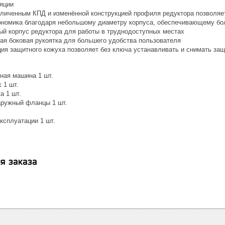
яции
еличенным КПД и изменённой конструкцией профиля редуктора позволяе
ономика благодаря небольшому диаметру корпуса, обеспечивающему бо
й корпус редуктора для работы в труднодоступных местах
ая боковая рукоятка для большего удобства пользователя
ция защитного кожуха позволяет без ключа устанавливать и снимать за
ая машина 1 шт.
 1 шт.
а 1 шт.
аружный фланцы 1 шт.
ксплуатации 1 шт.
я заказа