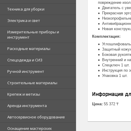
повреждение изол
Двигатель с ув
Техника для уборки
Прекрасная эрг
Низкопрофильны
Электрика и свет
Антивибрационн
Новая конструк
Измерительные приборы и
Комплектация:
инструмент
Углошлифовальн
Расходные материалы
Защитный кожух
Боковая рукоятк
Спецодежда и СИЗ
Внутренний и н
Спецключ 1 шт.
Инструкция по э
Ручной инструмент
Упаковка 1 шт.
Строительные материалы
Информация дл
Крепеж и метизы
Цена:
55 372 ₸
Аренда инструмента
Автосервисное оборудование
Оснащение мастерских