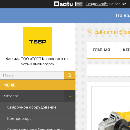
Создать сайт
на Satu.kz
По на
call-center@ts
ГЛАВНАЯ
КАТ
Филиал ТОО «ТССП Казахстан» в г.
Усть-Каменогорск
Каталог
Сварочное оборудование
Компрессоры
Строительное оборудование