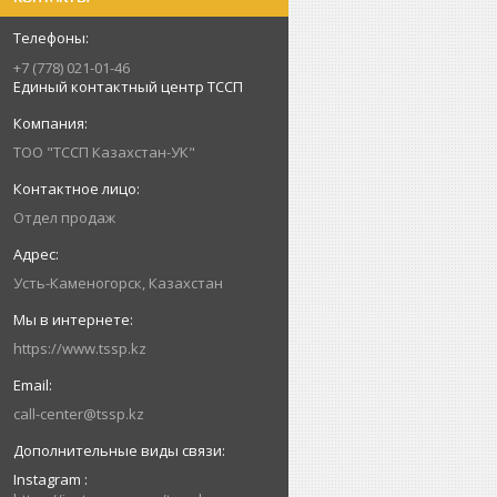
+7 (778) 021-01-46
Единый контактный центр ТССП
ТОО "ТССП Казахстан-УК"
Отдел продаж
Усть-Каменогорск, Казахстан
https://www.tssp.kz
call-center@tssp.kz
Instagram