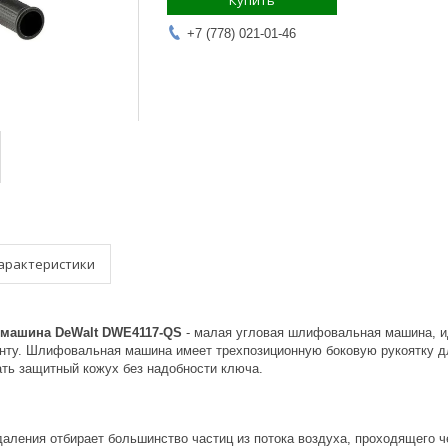
Купить
+7 (778) 021-01-46
арактеристики
машина DeWalt DWE4117-QS
- малая угловая шлифовальная машина, и
онту. Шлифовальная машина имеет трехпозиционную боковую рукоятку дл
ать защитный кожух без надобности ключа.
аления отбирает большинство частиц из потока воздуха, проходящего ч