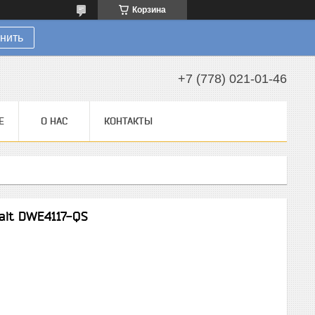
Корзина
нить
+7 (778) 021-01-46
Е
О НАС
КОНТАКТЫ
lt DWE4117-QS