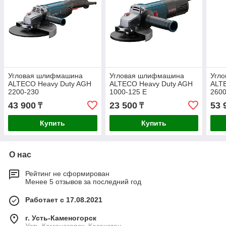
Угловая шлифмашина
Угловая шлифмашина
Угл
ALTECO Heavy Duty AGH
ALTECO Heavy Duty AGH
ALT
2200-230
1000-125 E
2600
43 900
23 500
53 
₸
₸
Купить
Купить
О нас
Рейтинг не сформирован
Менее 5 отзывов за последний год
Работает с 17.08.2021
г. Усть-Каменогорск