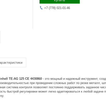
Купить
+7 (778) 021-01-46
арактеристики
hell TE-AG 125 CE 4430860
- это мощный и надежный инструмент, соз
роизводительностью при проведении сложных работ по резке металл, шл
нная система контроля позволяет постоянно поддерживать заданное чис
ость быстрой регулировки может легко адаптироваться к любой задаче 
ку.