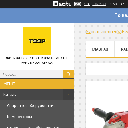
Создать сайт
на Satu.kz
По на
call-center@ts
ГЛАВНАЯ
КАТ
Филиал ТОО «ТССП Казахстан» в г.
Усть-Каменогорск
Каталог
Сварочное оборудование
Компрессоры
Строительное оборудование