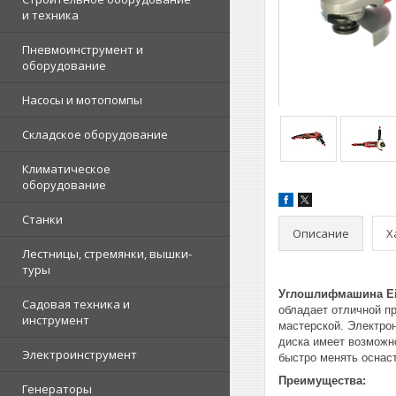
и техника
Пневмоинструмент и
оборудование
Насосы и мотопомпы
Складское оборудование
Климатическое
оборудование
Станки
Описание
Х
Лестницы, стремянки, вышки-
туры
Углошлифмашина Ein
Садовая техника и
обладает отличной п
инструмент
мастерской. Электро
диска имеет возможн
Электроинструмент
быстро менять оснаст
Преимущества:
Генераторы