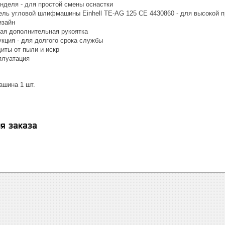
нделя - для простой смены оснастки
ль угловой шлифмашины Einhell TE-AG 125 CE 4430860 - для высокой 
изайн
ая дополнительная рукоятка
укция - для долгого срока службы
иты от пыли и искр
плуатация
шина 1 шт.
я заказа