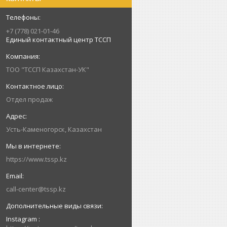
+7 (778) 021-01-46
Единый контактный центр ТССП
ТОО "ТССП Казахстан-УК"
Отдел продаж
Усть-Каменогорск, Казахстан
https://www.tssp.kz
call-center@tssp.kz
Instagram