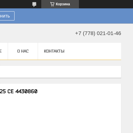
Корзина
нить
+7 (778) 021-01-46
Е
О НАС
КОНТАКТЫ
125 CE 4430860