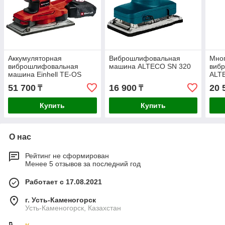
Аккумуляторная
Виброшлифовальная
Мно
виброшлифовальная
машина ALTECO SN 320
виб
машина Einhell TE-OS
ALT
18/230 Li Solo 4460720
51 700
16 900
20 
₸
₸
Купить
Купить
О нас
Рейтинг не сформирован
Менее 5 отзывов за последний год
Работает с 17.08.2021
г. Усть-Каменогорск
Усть-Каменогорск, Казахстан