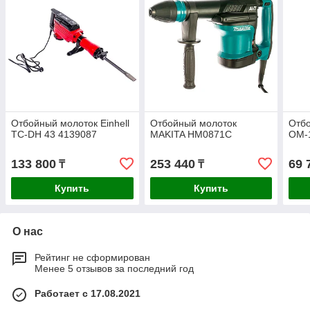
Отбойный молоток Einhell
Отбойный молоток
Отбо
TC-DH 43 4139087
MAKITA HM0871C
ОМ-
133 800
253 440
69 
₸
₸
Купить
Купить
О нас
Рейтинг не сформирован
Менее 5 отзывов за последний год
Работает с 17.08.2021