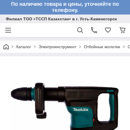
По наличию товара и цены, уточняйте по
телефону.
Филиал ТОО «ТССП Казахстан» в г. Усть-Каменогорск
Каталог
Электроинструмент
Отбойные молотки
О