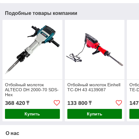
Подобные товары компании
Отбойный молоток
Отбойный молоток Einhell
Отбо
ALTECO DH 2000-70 SDS-
TC-DH 43 4139087
TE-D
Hex
368 420
133 800
147
₸
₸
Купить
Купить
О нас