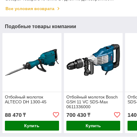
Все условия возврата
Подобные товары компании
Отбойный молоток
Отбойный молоток Bosch
Отбо
ALTECO DH 1300-45
GSH 11 VC SDS-Max
SDS
0611336000
88 470
700 430
140
₸
₸
Купить
Купить