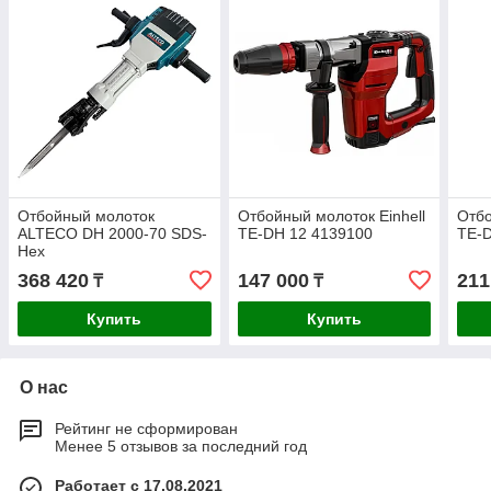
Отбойный молоток
Отбойный молоток Einhell
Отбо
ALTECO DH 2000-70 SDS-
TE-DH 12 4139100
TE-D
Hex
368 420
147 000
211
₸
₸
Купить
Купить
О нас
Рейтинг не сформирован
Менее 5 отзывов за последний год
Работает с 17.08.2021