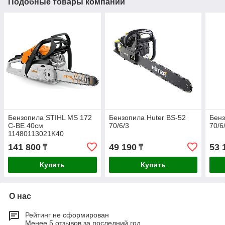
Подобные товары компании
Бензопила STIHL MS 172
Бензопила Huter BS-52
Бенз
C-BE 40см
70/6/3
70/6
11480113021K40
141 800
49 190
53 
₸
₸
Купить
Купить
О нас
Рейтинг не сформирован
Менее 5 отзывов за последний год