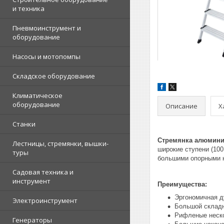
и техника
Пневмоинструмент и
оборудование
Насосы и мотопомпы
Складское оборудование
Климатическое
оборудование
Описание
Х
Станки
Стремянка алюмини
Лестницы, стремянки, вышки-
широкие ступени (10
туры
большими опорными н
Садовая техника и
инструмент
Преимущества:
Эргономичная д
Электроинструмент
Большой складн
Рифленые неско
Генераторы