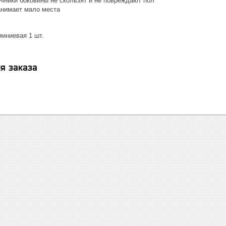
чники боковины не скользят и не повреждают пол
анимает мало места
иниевая 1 шт.
я заказа