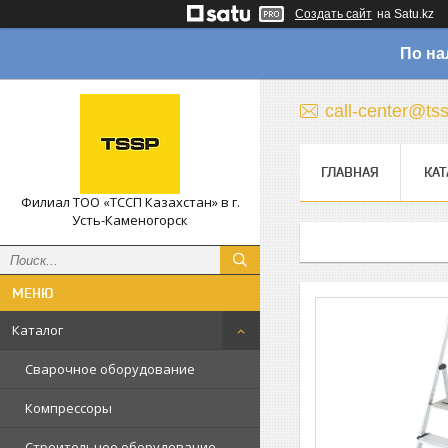
Создать сайт
на Satu.kz
По на
call-center@ts
ГЛАВНАЯ
КАТ
Филиал ТОО «ТССП Казахстан» в г.
Усть-Каменогорск
Каталог
Сварочное оборудование
Компрессоры
Строительное оборудование