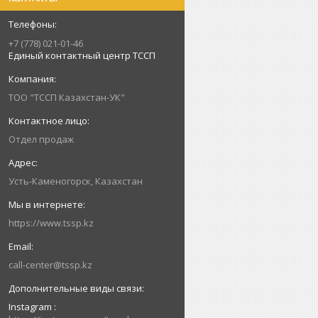
+7 (778) 021-01-46
Единый контактный центр ТССП
ТОО "ТССП Казахстан-УК"
Отдел продаж
Усть-Каменогорск, Казахстан
https://www.tssp.kz
call-center@tssp.kz
Instagram