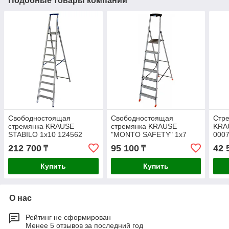
Подобные товары компании
Свободностоящая
Свободностоящая
Стр
стремянка KRAUSE
стремянка KRAUSE
KRA
STABILO 1х10 124562
"MONTO SAFETY" 1х7
000
128973
212 700
95 100
42 
₸
₸
Купить
Купить
О нас
Рейтинг не сформирован
Менее 5 отзывов за последний год