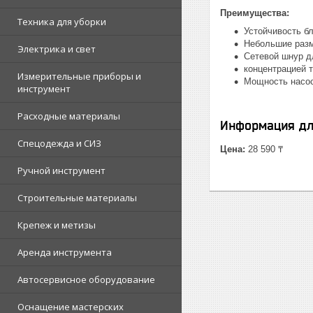
Преимущества:
Техника для уборки
Устойчивость б
Небольшие раз
Электрика и свет
Сетевой шнур д
концентрацией т
Измерительные приборы и
Мощность насос
инструмент
Расходные материалы
Информация дл
Спецодежда и СИЗ
Цена:
28 590 ₸
Ручной инструмент
Строительные материалы
Крепеж и метизы
Аренда инструмента
Автосервисное оборудование
Оснащение мастерских