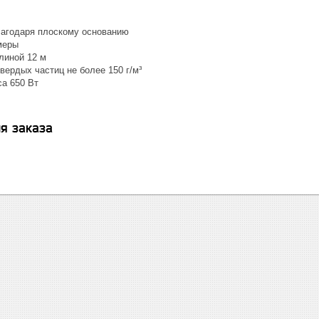
лагодаря плоскому основанию
меры
линой 12 м
вердых частиц не более 150 г/м³
а 650 Вт
я заказа