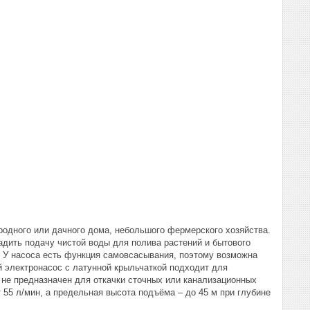
родного или дачного дома, небольшого фермерского хозяйства.
адить подачу чистой воды для полива растений и бытового
. У насоса есть функция самовсасывания, поэтому возможна
й электронасос с латунной крыльчаткой подходит для
с не предназначен для откачки сточных или канализационных
55 л/мин, а предельная высота подъёма – до 45 м при глубине