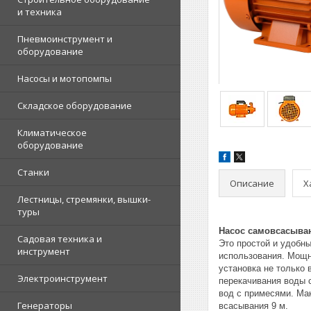
и техника
Пневмоинструмент и
оборудование
Насосы и мотопомпы
Складское оборудование
Климатическое
оборудование
Станки
Описание
Х
Лестницы, стремянки, вышки-
туры
Насос самовсасывающ
Садовая техника и
Это простой и удобны
инструмент
использования. Мощн
установка не только 
Электроинструмент
перекачивания воды с
вод с примесями. Ма
Генераторы
всасывания 9 м.