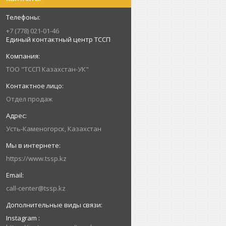
+7 (778) 021-01-46
Единый контактный центр ТССП
ТОО "ТССП Казахстан-УК"
Отдел продаж
Усть-Каменогорск, Казахстан
https://www.tssp.kz
call-center@tssp.kz
Instagram