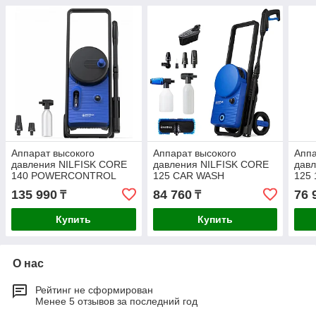
Аппарат высокого
Аппарат высокого
Аппа
давления NILFISK CORE
давления NILFISK CORE
дав
140 POWERCONTROL
125 CAR WASH
125
128471263
128471253
135 990
84 760
76 
₸
₸
Купить
Купить
О нас
Рейтинг не сформирован
Менее 5 отзывов за последний год