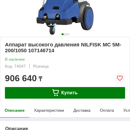
Аппарат высокого давления NILFISK MC 5M-
200/1050 107146714
В наличии
Код: 74047
Розница
906 640
₸
Купить
Описание
Характеристики
Доставка
Оплата
Усл
Описание