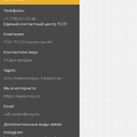
+7 (778) 021-01-46
Единый контактный центр ТССП
ТОО "ТССП Казахстан-УК"
Отдел продаж
Усть-Каменогорск, Казахстан
https://www.tssp.kz
call-center@tssp.kz
Instagram