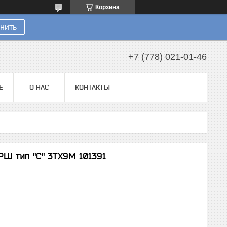
Корзина
нить
+7 (778) 021-01-46
Е
О НАС
КОНТАКТЫ
РШ тип "С" 3ТХ9М 101391