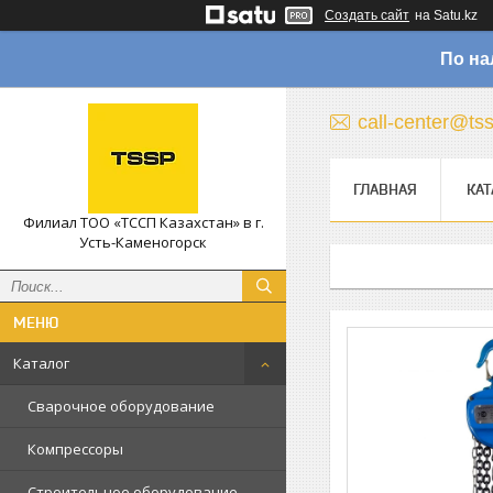
Создать сайт
на Satu.kz
По на
call-center@ts
ГЛАВНАЯ
КАТ
Филиал ТОО «ТССП Казахстан» в г.
Усть-Каменогорск
Каталог
Сварочное оборудование
Компрессоры
Строительное оборудование