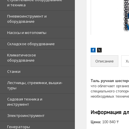
и техника
Пневмоинструмент и
оборудование
Насосы и мотопомпы
Складское оборудование
Климатическое
оборудование
Описание
Х
Станки
Таль ручная шестер
Лестницы, стремянки, вышки-
что облегчает орган
туры
специального стопорн
необходимых техниче
Садовая техника и
инструмент
Информация дл
Электроинструмент
Цена:
100 840 ₸
Генераторы