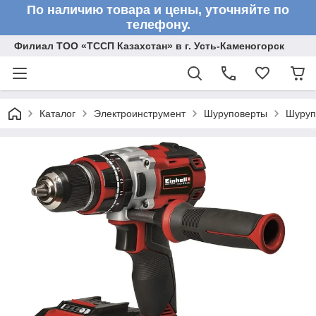
По наличию товара и цены, уточняйте по
телефону.
Филиал ТОО «ТССП Казахстан» в г. Усть-Каменогорск
Каталог
Электроинструмент
Шуруповерты
Шуруп