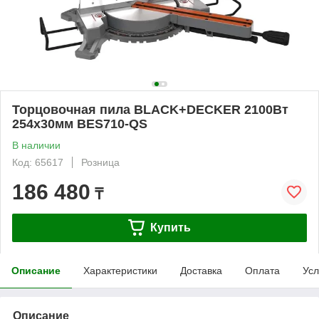
Торцовочная пила BLACK+DECKER 2100Вт
254x30мм BES710-QS
В наличии
Код: 65617
Розница
186 480
₸
Купить
Описание
Характеристики
Доставка
Оплата
Усл
Описание