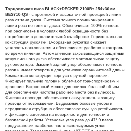
Торцовочная пила BLACK+DECKER 2100Вт 254x30мм
BES710-QS
- с протяжкой и высокоточной проекцией линии
реза от тени диска. Система точного позиционирования
линии реза по тени от диска: Обеспечивает 100% точность
при распиловке в условиях любой освещенности без
потребности в дополнительной калибровке. Горизонтальная
конструкция рукоятки: D-образная рукоятки снижает
усталость пользователя и обеспечивает удобство и контроль
во время пиления. Автоматически закрывающийся защитный
кожух пильного диска обеспечивает максимальную защиту
рук оператора. Высокий задний упор обеспечивает точность
резов и имеет отверстия для установки ограничителей длины.
Компактная конструкция корпуса с ручкой переноски:
Фиксирует пильную голову и облегчают транспортировку и
хранение. Встроенный мешок для опилок: большой объем
для обеспечения чистоты рабочего места без пылесоса.
Фиксация провода: обеспечивает аккуратность и защиту
провода от повреждений. Выдвижные боковые упоры и
передвижная струбцина обеспечивают лучшую устойчивость
и фиксацию заготовки на поверхности для точности и
безопасной работы. Установка угла реза до 47° 9 пазов
предустановки наиболее часто используемых углов
торцевания. Твердосплавный диск 48T TCT в комплекте.