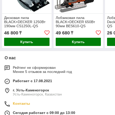
Дисковая пила
Лобзиковая пила
Лобз
BLACK+DECKER 1250Вт
BLACK+DECKER 650Вт
Deck
190мм CS1250L-QS
90мм BES610-QS
QS
46 800
49 680
26 
₸
₸
Купить
Купить
О нас
Рейтинг не сформирован
Менее 5 отзывов за последний год
Работает с 17.08.2021
г. Усть-Каменогорск
Усть-Каменогорск, Казахстан
Контакты
Сегодня работает с 09:00 до 13:00