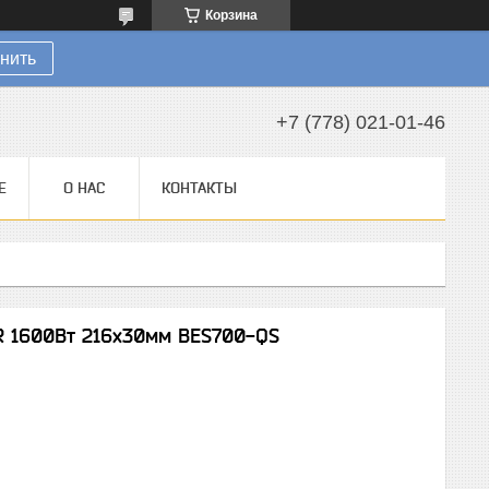
Корзина
нить
+7 (778) 021-01-46
Е
О НАС
КОНТАКТЫ
R 1600Вт 216х30мм BES700-QS