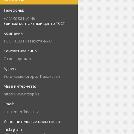
+7 (778) 021-01-46
Единый контактный центр ТССП
ТОО "ТССП Казахстан-УК"
Отдел продаж
Усть-Каменогорск, Казахстан
https://www.tssp.kz
call-center@tssp.kz
Instagram