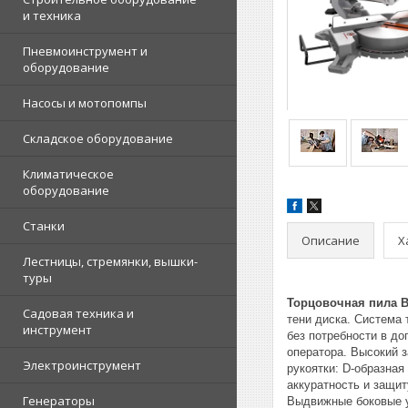
и техника
Пневмоинструмент и
оборудование
Насосы и мотопомпы
Складское оборудование
Климатическое
оборудование
Станки
Описание
Х
Лестницы, стремянки, вышки-
туры
Торцовочная пила 
Садовая техника и
тени диска. Система 
инструмент
без потребности в д
оператора. Высокий з
Электроинструмент
рукоятки: D-образная
аккуратность и защит
Генераторы
Выдвижные боковые у