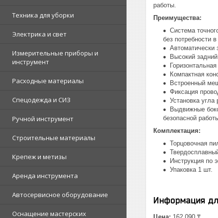
работы.
Техника для уборки
Преимущества:
Система точног
Электрика и свет
без потребности 
Автоматически 
Измерительные приборы и
Высокий задний 
инструмент
Горизонтальная 
Компактная кон
Расходные материалы
Встроенный меш
Фиксация прово
Спецодежда и СИЗ
Установка угла 
Выдвижные боко
Ручной инструмент
безопасной работ
Комплектация:
Строительные материалы
Торцовочная пил
Твердосплавный
Крепеж и метизы
Инструкция по э
Упаковка 1 шт.
Аренда инструмента
Автосервисное оборудование
Информация дл
Оснащение мастерских
Цена:
162 090 ₸