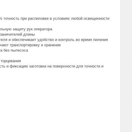
0% точность при распиловке в условиях любой освещенности
льную защиту рук оператора
граничителей длины
теля и обеспечивает удобство и контроль во время пиления
гчают транспортировку и хранение
та без пылесоса
 торцевания
ь и фиксацию заготовки на поверхности для точности и