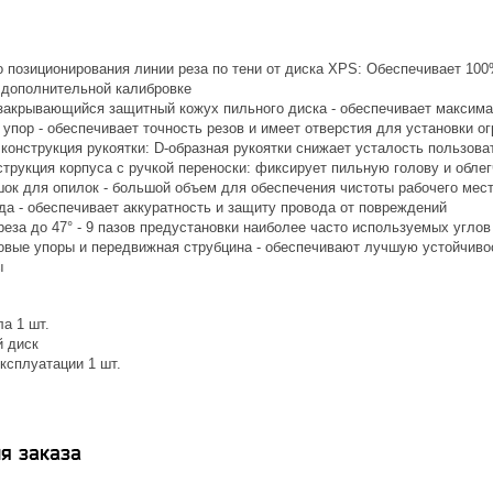
о позиционирования линии реза по тени от диска XPS: Обеспечивает 10
в дополнительной калибровке
закрывающийся защитный кожух пильного диска - обеспечивает максима
упор - обеспечивает точность резов и имеет отверстия для установки о
конструкция рукоятки: D-образная рукоятки снижает усталость пользова
струкция корпуса с ручкой переноски: фиксирует пильную голову и обле
ок для опилок - большой объем для обеспечения чистоты рабочего мес
да - обеспечивает аккуратность и защиту провода от повреждений
реза до 47° - 9 пазов предустановки наиболее часто используемых углов
вые упоры и передвижная струбцина - обеспечивают лучшую устойчивост
ы
а 1 шт.
 диск
ксплуатации 1 шт.
я заказа