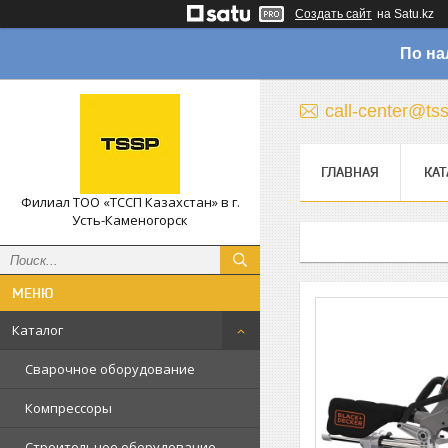
Создать сайт
на Satu.kz
По на
call-center@ts
ГЛАВНАЯ
КАТ
Филиал ТОО «ТССП Казахстан» в г.
Усть-Каменогорск
Каталог
Сварочное оборудование
Компрессоры
Строительное оборудование