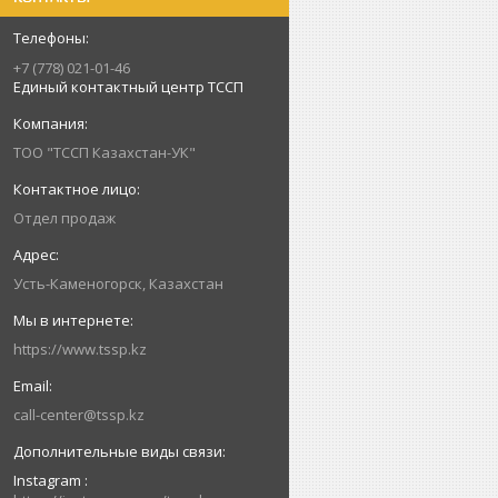
+7 (778) 021-01-46
Единый контактный центр ТССП
ТОО "ТССП Казахстан-УК"
Отдел продаж
Усть-Каменогорск, Казахстан
https://www.tssp.kz
call-center@tssp.kz
Instagram