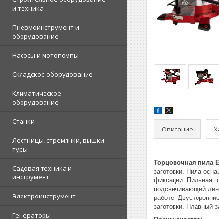
и техника
Пневмоинструмент и
оборудование
Насосы и мотопомпы
Складское оборудование
Климатическое
оборудование
Станки
Описание
Х
Лестницы, стремянки, вышки-
туры
Торцовочная пила Ei
Садовая техника и
заготовки. Пила осн
инструмент
фиксации. Пильная г
подсвечивающий лини
Электроинструмент
работе. Двусторонни
заготовки. Плавный з
Генераторы