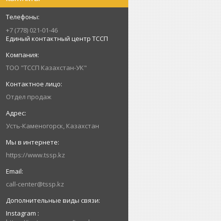
+7 (778) 021-01-46
Единый контактный центр ТССП
ТОО "ТССП Казахстан-УК"
Отдел продаж
Усть-Каменогорск, Казахстан
https://www.tssp.kz
call-center@tssp.kz
Instagram