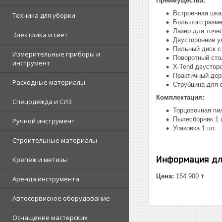
Преимущества:
Встроенная шка
Техника для уборки
Большого разме
Лазер для точн
Электрика и свет
Двусторонние у
Пильный диск с
Измерительные приборы и
Поворотный стол
инструмент
X-Tend двустор
Практичный дер
Расходные материалы
Струбцина для 
Комплектация:
Спецодежда и СИЗ
Торцовочная пил
Пылесборник 1 
Ручной инструмент
Упаковка 1 шт.
Строительные материалы
Информация дл
Крепеж и метизы
Цена:
154 900 ₸
Аренда инструмента
Автосервисное оборудование
Оснащение мастерских