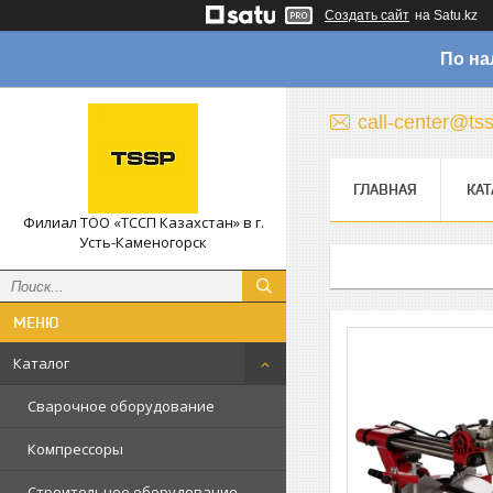
Создать сайт
на Satu.kz
По на
call-center@ts
ГЛАВНАЯ
КАТ
Филиал ТОО «ТССП Казахстан» в г.
Усть-Каменогорск
Каталог
Сварочное оборудование
Компрессоры
Строительное оборудование