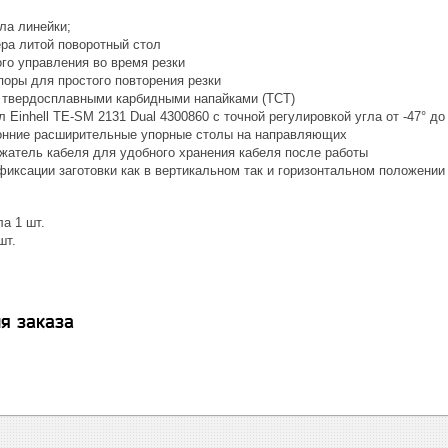
ла линейки;
ра литой поворотный стол
ого управления во время резки
поры для простого повторения резки
 твердосплавными карбидными напайками (ТСТ)
 Einhell TE-SM 2131 Dual 4300860 с точной регулировкой угла от -47° до
онние расширительные упорные столы на направляющих
жатель кабеля для удобного хранения кабеля после работы
фиксации заготовки как в вертикальном так и горизонтальном положении
а 1 шт.
шт.
я заказа