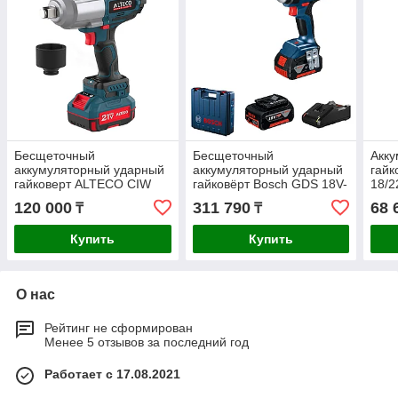
Бесщеточный
Бесщеточный
Акк
аккумуляторный ударный
аккумуляторный ударный
гайк
гайковерт ALTECO CIW
гайковёрт Bosch GDS 18V-
18/2
20-1000 Li BL
400 Professional
120 000
311 790
68 
₸
₸
06019K0020
Купить
Купить
О нас
Рейтинг не сформирован
Менее 5 отзывов за последний год
Работает с 17.08.2021