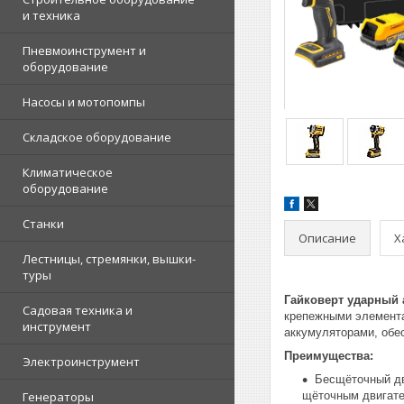
и техника
Пневмоинструмент и
оборудование
Насосы и мотопомпы
Складское оборудование
Климатическое
оборудование
Станки
Описание
Х
Лестницы, стремянки, вышки-
туры
Гайковерт ударный
Садовая техника и
крепежными элемента
инструмент
аккумуляторами, обе
Преимущества:
Электроинструмент
Бесщёточный дв
Генераторы
щёточным двигат