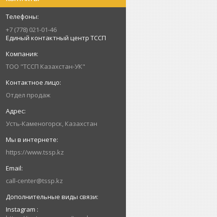
+7 (778) 021-01-46
Единый контактный центр ТССП
ТОО "ТССП Казахстан-УК"
Отдел продаж
Усть-Каменогорск, Казахстан
https://www.tssp.kz
call-center@tssp.kz
Instagram