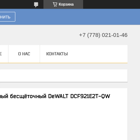
Корзина
нить
+7 (778) 021-01-46
Е
О НАС
КОНТАКТЫ
рный бесщёточный DeWALT DCF921E2T-QW