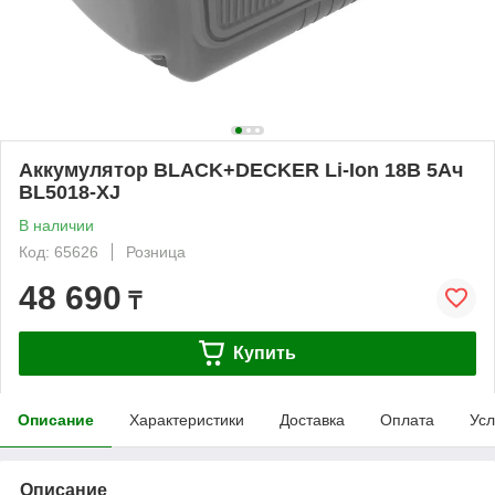
Аккумулятор BLACK+DECKER Li-Ion 18B 5Ач
BL5018-XJ
В наличии
Код: 65626
Розница
48 690
₸
Купить
Описание
Характеристики
Доставка
Оплата
Усл
Описание