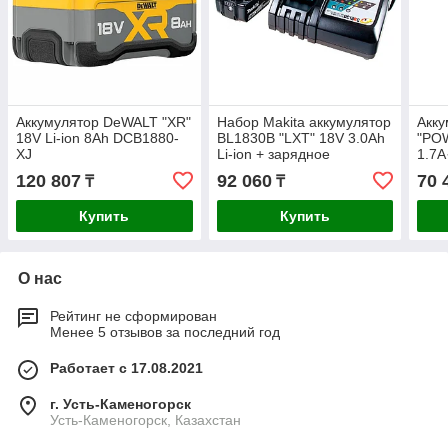
Аккумулятор DeWALT "XR"
Набор Makita аккумулятор
Акк
18V Li-ion 8Ah DCB1880-
BL1830B "LXT" 18V 3.0Ah
"POW
XJ
Li-ion + зарядное
1.7
устройство DC18RC "LXT"
120 807
92 060
70 
₸
₸
7.2-18V 9А
Купить
Купить
О нас
Рейтинг не сформирован
Менее 5 отзывов за последний год
Работает с 17.08.2021
г. Усть-Каменогорск
Усть-Каменогорск, Казахстан