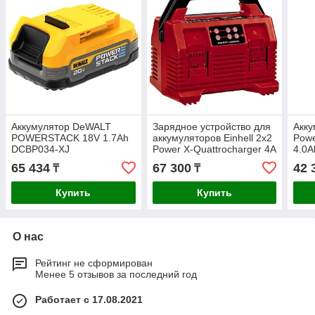
Аккумулятор DeWALT
Зарядное устройство для
Акку
POWERSTACK 18V 1.7Ah
аккумуляторов Einhell 2x2
Powe
DCBP034-XJ
Power X-Quattrocharger 4A
4.0A
4512102
65 434
67 300
42 
₸
₸
Купить
Купить
О нас
Рейтинг не сформирован
Менее 5 отзывов за последний год
Работает с 17.08.2021