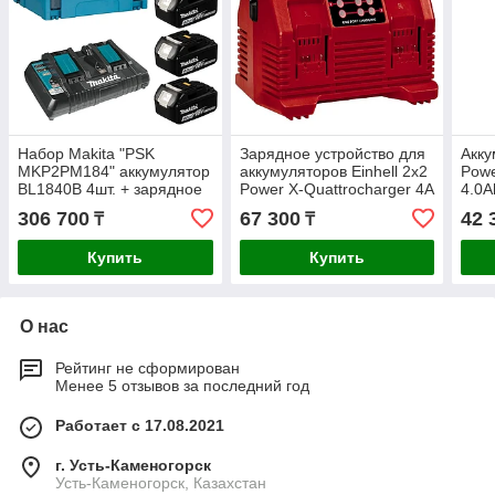
Набор Makita "PSK
Зарядное устройство для
Акку
MKP2PM184" аккумулятор
аккумуляторов Einhell 2x2
Powe
BL1840B 4шт. + зарядное
Power X-Quattrocharger 4A
4.0A
устройство DC18RD +
4512102
306 700
67 300
42 
₸
₸
кейс Makpac 2 198489-5
Купить
Купить
О нас
Рейтинг не сформирован
Менее 5 отзывов за последний год
Работает с 17.08.2021
г. Усть-Каменогорск
Усть-Каменогорск, Казахстан