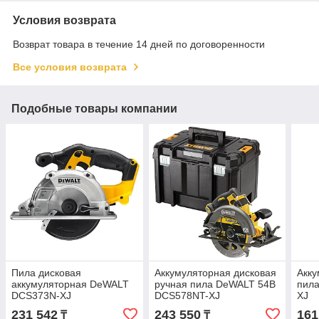
Условия возврата
Возврат товара в течение 14 дней по договоренности
Все условия возврата
Подобные товары компании
Пила дисковая
Аккумуляторная дисковая
Акку
аккумуляторная DeWALT
ручная пила DeWALT 54В
пил
DCS373N-XJ
DCS578NT-XJ
XJ
231 542
243 550
161
₸
₸