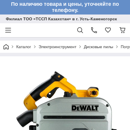
По наличию товара и цены, уточняйте по
телефону.
Филиал ТОО «ТССП Казахстан» в г. Усть-Каменогорск
Каталог
Электроинструмент
Дисковые пилы
Погр