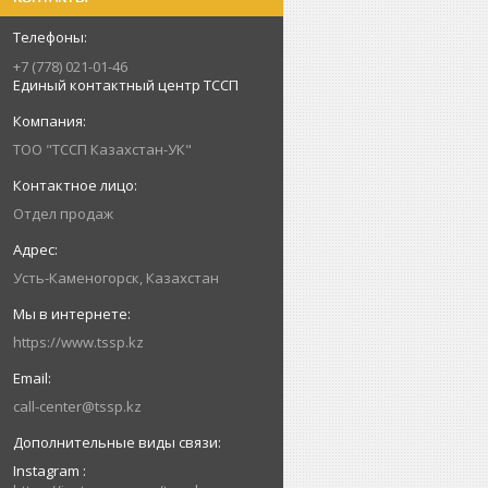
+7 (778) 021-01-46
Единый контактный центр ТССП
ТОО "ТССП Казахстан-УК"
Отдел продаж
Усть-Каменогорск, Казахстан
https://www.tssp.kz
call-center@tssp.kz
Instagram