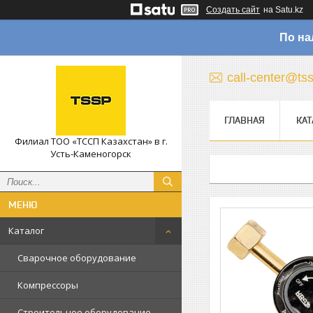
Создать сайт
на Satu.kz
По на
call-center@ts
ГЛАВНАЯ
КАТ
Филиал ТОО «ТССП Казахстан» в г.
Усть-Каменогорск
Каталог
Сварочное оборудование
Компрессоры
Строительное оборудование