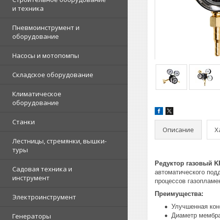
и техника
Пневмоинструмент и
оборудование
Насосы и мотопомпы
Складское оборудование
Климатическое
оборудование
Станки
Описание
Х
Лестницы, стремянки, вышки-
туры
Редуктор газовый K
Садовая техника и
автоматического подд
инструмент
процессов газопламе
Преимущества:
Электроинструмент
Улучшенная кон
Генераторы
Диаметр мембра