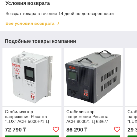
Условия возврата
Возврат товара в течение 14 дней по договоренности
Все условия возврата
Подобные товары компании
Стабилизатор
Стабилизатор
Стаб
напряжения Ресанта
напряжения Ресанта
напр
"LUX" АСН-5000Н/1-Ц
АСН-8000/1-Ц 63/6/7
"LUX
63/6/16
63/6
72 790
86 290
29 
₸
₸