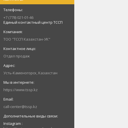
+7 (778) 021-01-46
Единый контактный центр ТССП
ТОО "ТССП Казахстан-УК"
Отдел продаж
Усть-Каменогорск, Казахстан
https://www.tssp.kz
call-center@tssp.kz
Instagram