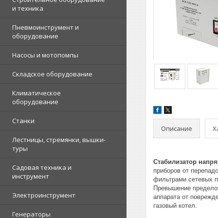
и техника
Пневмоинструмент и
оборудование
Насосы и мотопомпы
Складское оборудование
Климатическое
оборудование
Станки
Описание
Х
Лестницы, стремянки, вышки-
туры
Стабилизатор напряж
Садовая техника и
приборов от перепад
инструмент
фильтрами сетевых п
Превышение пределов
Электроинструмент
аппарата от поврежд
газовый котел.
Генераторы