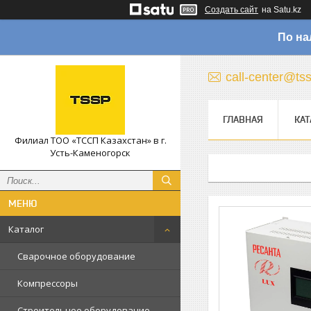
Создать сайт
на Satu.kz
По на
call-center@ts
ГЛАВНАЯ
КАТ
Филиал ТОО «ТССП Казахстан» в г.
Усть-Каменогорск
Каталог
Сварочное оборудование
Компрессоры
Строительное оборудование