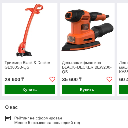
Триммер Black & Decker
Дельташлифмашина
Лен
GL360SB-QS
BLACK+DECKER BEW200-
маш
QS
KA8
28 600
35 600
60 
₸
₸
Купить
Купить
О нас
Рейтинг не сформирован
Менее 5 отзывов за последний год