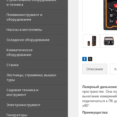
и техника
Пневмоинструмент и
оборудование
Насосы и мотопомпы
Складское оборудование
Климатическое
оборудование
Станки
Описание
Х
Лестницы, стремянки, вышки-
туры
Лазерный дальноме
Садовая техника и
пространстве. Она п
инструмент
вычитание измерений
подключаться к ПК дл
Электроинструмент
±90°.
Преимущества:
Генераторы