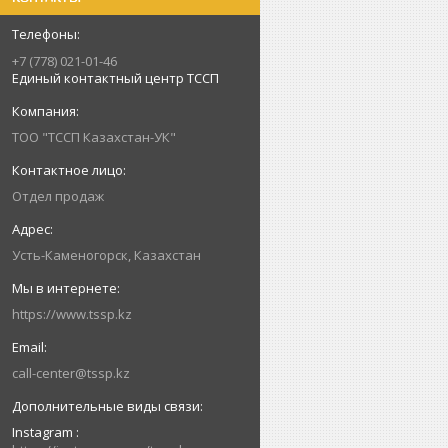
+7 (778) 021-01-46
Единый контактный центр ТССП
ТОО "ТССП Казахстан-УК"
Отдел продаж
Усть-Каменогорск, Казахстан
https://www.tssp.kz
call-center@tssp.kz
Instagram