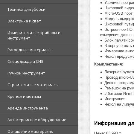
Увеличенное ра
Цифровой видео
Техника для уборки
Micro-USB порт
Модель выдержи
Электрика и свет
Цифровой пузыр
Встроенное ПО 
Измерительные приборы и
измерения длины 
инструмент
Блок памяти со
В корпусе есть 
Расходные материалы
Измерение выпол
Чехол предусмо
Спецодежда и СИЗ
Комплектация:
Лазерная рулет
Ручной инструмент
Провод micro-U
Диск с програм
Строительные материалы
Ремешок на рук
3 батареи Ni-mh
Крепеж и метизы
Инструкция
Чехол на липуч
Аренда инструмента
Автосервисное оборудование
Информация дл
Оснащение мастерских
Цена:
83 990 ₸