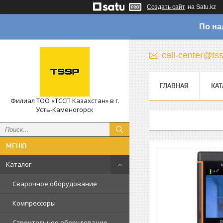
Создать сайт
на Satu.kz
По на
call-center@ts
ГЛАВНАЯ
КАТ
Филиал ТОО «ТССП Казахстан» в г.
Усть-Каменогорск
Каталог
Сварочное оборудование
Компрессоры
Строительное оборудование