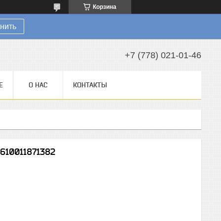
Корзина
нить
+7 (778) 021-01-46
Е
О НАС
КОНТАКТЫ
610011871382