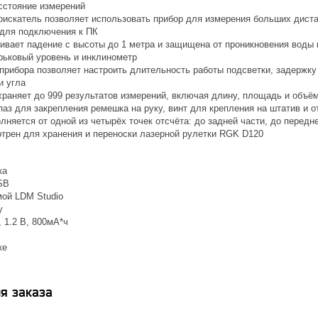
сстояние измерений
искатель позволяет использовать прибор для измерения больших дист
 для подключения к ПК
вает падение с высоты до 1 метра и защищена от проникновения воды 
ьковый уровень и инклинометр
прибора позволяет настроить длительность работы подсветки, задержку
и угла
храняет до 999 результатов измерений, включая длину, площадь и объё
паз для закрепления ремешка на руку, винт для крепления на штатив и 
няется от одной из четырёх точек отсчёта: до задней части, до передне
трен для хранения и переноски лазерной рулетки RGK D120
ка
SB
мой LDM Studio
у
, 1.2 В, 800мА*ч
ке
я заказа