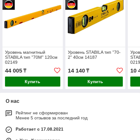
Уровень магнитный
Уровень STABILA тип "70-
Уров
STABILA тип "70М" 120см
2" 40см 14187
STAB
02149
021
44 005
14 140
10 
₸
₸
Купить
Купить
О нас
Рейтинг не сформирован
Менее 5 отзывов за последний год
Работает с 17.08.2021