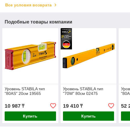
Все условия возврата
Подобные товары компании
Уровень STABILA тип
Уровень STABILA тип
Уров
"80AS" 20см 19565
"70W" 80см 02475
"80A
10 987
19 410
52 
₸
₸
Купить
Купить