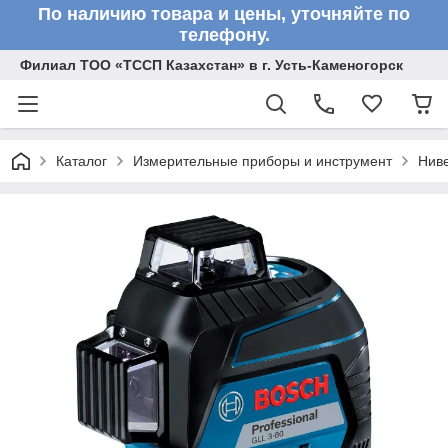
По наличию товара и цены, уточняйте по
телефону.
Филиал ТОО «ТССП Казахстан» в г. Усть-Каменогорск
Каталог
Измерительные приборы и инструмент
Нив