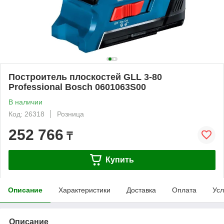
Построитель плоскостей GLL 3-80
Professional Bosch 0601063S00
В наличии
Код: 26318
Розница
252 766
₸
Купить
Описание
Характеристики
Доставка
Оплата
Усл
Описание