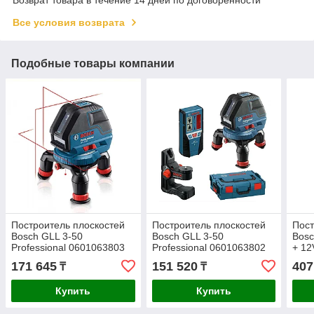
Все условия возврата
Подобные товары компании
Построитель плоскостей
Построитель плоскостей
Пост
Bosch GLL 3-50
Bosch GLL 3-50
Bosc
Professional 0601063803
Professional 0601063802
+ 12
060
171 645
151 520
407
₸
₸
Купить
Купить