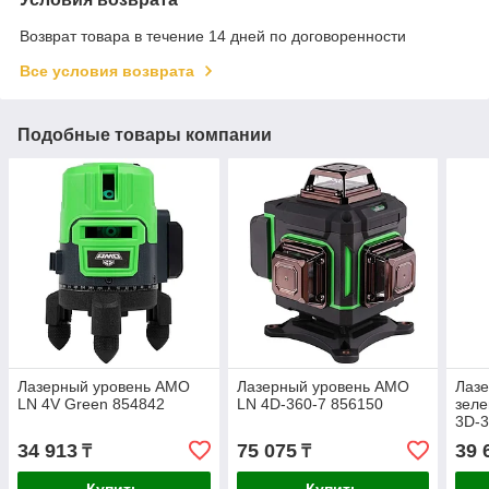
Возврат товара в течение 14 дней по договоренности
Все условия возврата
Подобные товары компании
Лазерный уровень AMO
Лазерный уровень AMO
Лазе
LN 4V Green 854842
LN 4D-360-7 856150
зел
3D-3
34 913
75 075
39 
₸
₸