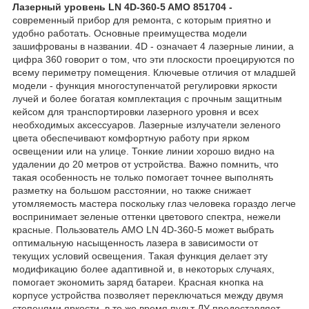
Лазерный уровень LN 4D-360-5 AMO 851704 -
современный прибор для ремонта, с которым приятно и
удобно работать. Основные преимущества модели
зашифрованы в названии. 4D - означает 4 лазерные линии, а
цифра 360 говорит о том, что эти плоскости проецируются по
всему периметру помещения. Ключевые отличия от младшей
модели - функция многоступенчатой регулировки яркости
лучей и более богатая комплектация с прочным защитным
кейсом для транспортировки лазерного уровня и всех
необходимых аксессуаров. Лазерные излучатели зеленого
цвета обеспечивают комфортную работу при ярком
освещении или на улице. Тонкие линии хорошо видно на
удалении до 20 метров от устройства. Важно помнить, что
такая особенность не только помогает точнее выполнять
разметку на большом расстоянии, но также снижает
утомляемость мастера поскольку глаз человека гораздо легче
воспринимает зеленые оттенки цветового спектра, нежели
красные. Пользователь АМО LN 4D-360-5 может выбрать
оптимальную насыщенность лазера в зависимости от
текущих условий освещения. Такая функция делает эту
модификацию более адаптивной и, в некоторых случаях,
помогает экономить заряд батареи. Красная кнопка на
корпусе устройства позволяет переключаться между двумя
степенями яркости, в то же время пульт ДУ предоставляет