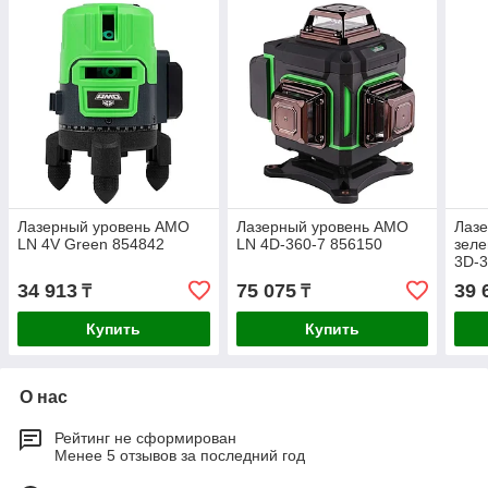
Лазерный уровень AMO
Лазерный уровень AMO
Лазе
LN 4V Green 854842
LN 4D-360-7 856150
зел
3D-3
34 913
75 075
39 
₸
₸
Купить
Купить
О нас
Рейтинг не сформирован
Менее 5 отзывов за последний год