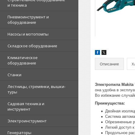
и техника
Пневмоинструмент и
оборудование
Насосы и мотопомпы
Складское оборудование
Климатическое
оборудование
Описание
Х
Станки
Электропила Makita
Лестницы, стремянки, вышки-
она удобна в эксплу
туры
Во избежание случай
Садовая техника и
Преимущества:
инструмент
Двойная изоляц
Система автома
Электроинструмент
Обрезиненные р
Легкий доступ 
Генераторы
Продольное рас