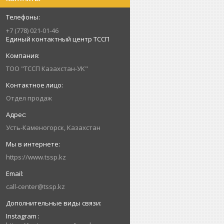
+7 (778) 021-01-46
Единый контактный центр ТССП
ТОО "ТССП Казахстан-УК"
Отдел продаж
Усть-Каменогорск, Казахстан
https://www.tssp.kz
call-center@tssp.kz
Instagram