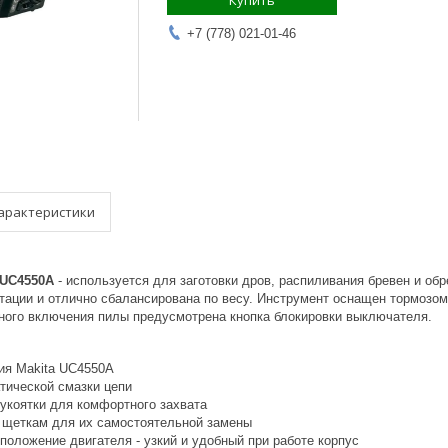
Купить
+7 (778) 021-01-46
арактеристики
 UC4550A
- используется для заготовки дров, распиливания бревен и о
атации и отлично сбалансирована по весу. Инструмент оснащен тормозом
ного включения пилы предусмотрена кнопка блокировки выключателя.
ия Makita UC4550A
тической смазки цепи
укоятки для комфортного захвата
к щеткам для их самостоятельной замены
положение двигателя - узкий и удобный при работе корпус