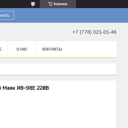
Корзина
нить
+7 (778) 021-01-46
Е
О НАС
КОНТАКТЫ
й Маяк ИВ-98Е 220В