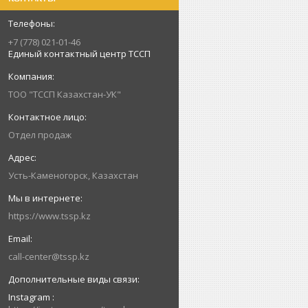
+7 (778) 021-01-46
Единый контактный центр ТССП
ТОО "ТССП Казахстан-УК"
Отдел продаж
Усть-Каменогорск, Казахстан
https://www.tssp.kz
call-center@tssp.kz
Instagram