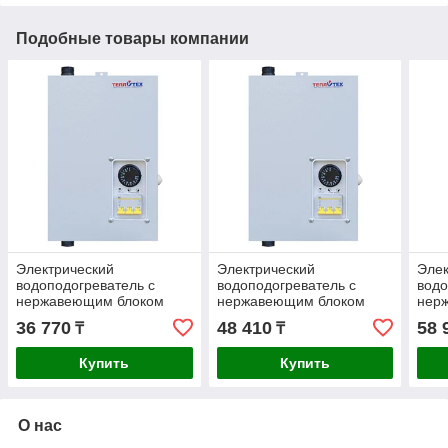
Подобные товары компании
Электрический
Электрический
Элек
водоподогреватель с
водоподогреватель с
водо
нержавеющим блоком
нержавеющим блоком
нер
нагревателей Теплотех
нагревателей Теплотех
нагр
36 770
48 410
58 
₸
₸
220В ЭВП-3Н
220В ЭВП-4.5Н
380
Купить
Купить
О нас