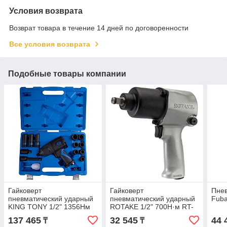
Условия возврата
Возврат товара в течение 14 дней по договоренности
Все условия возврата
Подобные товары компании
Гайковерт
Гайковерт
Пнев
пневматический ударный
пневматический ударный
Fuba
KING TONY 1/2" 1356Нм
ROTAKE 1/2" 700Н·м RT-
15шт. 44803AMP
5268
137 465
32 545
44 
₸
₸