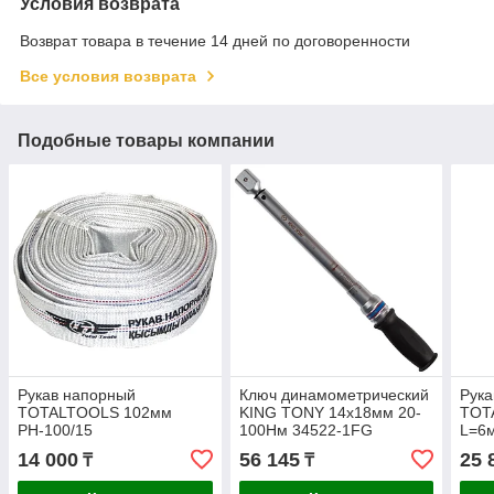
Условия возврата
Возврат товара в течение 14 дней по договоренности
Все условия возврата
Подобные товары компании
Рукав напорный
Ключ динамометрический
Рук
TOTALTOOLS 102мм
KING TONY 14х18мм 20-
TOT
РН-100/15
100Нм 34522-1FG
L=6
14 000
56 145
25 
₸
₸