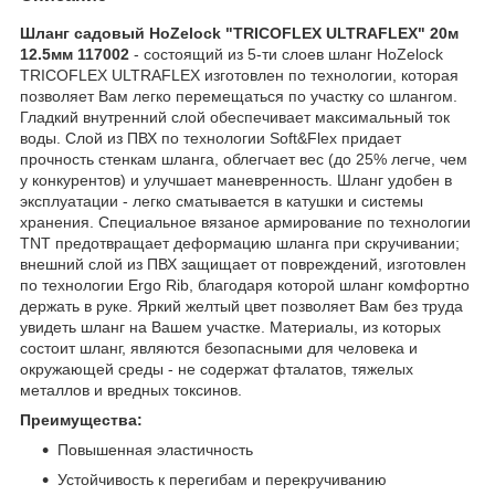
Шланг садовый HoZelock "TRICOFLEX ULTRAFLEX" 20м
12.5мм 117002
- состоящий из 5-ти слоев шланг HoZelock
TRICOFLEX ULTRAFLEX изготовлен по технологии, которая
позволяет Вам легко перемещаться по участку со шлангом.
Гладкий внутренний слой обеспечивает максимальный ток
воды. Слой из ПВХ по технологии Soft&Flex придает
прочность стенкам шланга, облегчает вес (до 25% легче, чем
у конкурентов) и улучшает маневренность. Шланг удобен в
эксплуатации - легко сматывается в катушки и системы
хранения. Специальное вязаное армирование по технологии
TNT предотвращает деформацию шланга при скручивании;
внешний слой из ПВХ защищает от повреждений, изготовлен
по технологии Ergo Rib, благодаря которой шланг комфортно
держать в руке. Яркий желтый цвет позволяет Вам без труда
увидеть шланг на Вашем участке. Материалы, из которых
состоит шланг, являются безопасными для человека и
окружающей среды - не содержат фталатов, тяжелых
металлов и вредных токсинов.
Преимущества:
Повышенная эластичность
Устойчивость к перегибам и перекручиванию