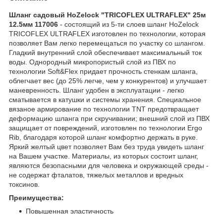
Шланг садовый HoZelock "TRICOFLEX ULTRAFLEX" 25м
12.5мм 117006
- состоящий из 5-ти слоев шланг HoZelock
TRICOFLEX ULTRAFLEX изготовлен по технологии, которая
позволяет Вам легко перемещаться по участку со шлангом.
Гладкий внутренний слой обеспечивает максимальный ток
воды. Однородный микропористый слой из ПВХ по
технологии Soft&Flex придает прочность стенкам шланга,
облегчает вес (до 25% легче, чем у конкурентов) и улучшает
маневренность. Шланг удобен в эксплуатации - легко
сматывается в катушки и системы хранения. Специальное
вязаное армирование по технологии TNT предотвращает
деформацию шланга при скручивании; внешний слой из ПВХ
защищает от повреждений, изготовлен по технологии Ergo
Rib, благодаря которой шланг комфортно держать в руке.
Яркий желтый цвет позволяет Вам без труда увидеть шланг
на Вашем участке. Материалы, из которых состоит шланг,
являются безопасными для человека и окружающей среды -
не содержат фталатов, тяжелых металлов и вредных
токсинов.
Преимущества:
Повышенная эластичность