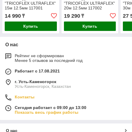
"TRICOFLEX ULTRAFLEX"
"TRICOFLEX ULTRAFLEX"
"TR
15м 12.5мм 117001
20м 12.5мм 117002
30м 
14 990
19 290
27 
₸
₸
Купить
Купить
О нас
Рейтинг не сформирован
Менее 5 отзывов за последний год
Работает с 17.08.2021
г. Усть-Каменогорск
Усть-Каменогорск, Казахстан
Контакты
Сегодня работает с 09:00 до 13:00
Показать весь график работы
О нас