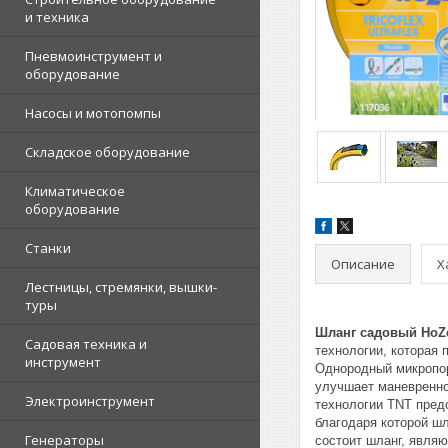
и техника
Пневмоинструмент и
оборудование
Насосы и мотопомпы
Складское оборудование
Климатическое
оборудование
Станки
Описание
Х
Лестницы, стремянки, вышки-
туры
Шланг садовый HoZ
Садовая техника и
технологии, которая
инструмент
Однородный микропори
улучшает маневренно
Электроинструмент
технологии TNT пред
благодаря которой ш
Генераторы
состоит шланг, явля