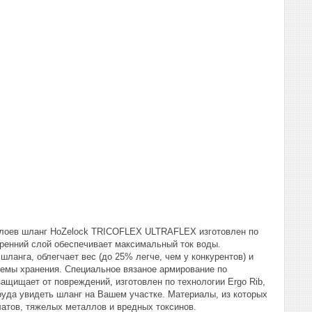
 слоев шланг HoZelock TRICOFLEX ULTRAFLEX изготовлен по
утренний слой обеспечивает максимальный ток воды.
ланга, облегчает вес (до 25% легче, чем у конкурентов) и
темы хранения. Специальное вязаное армирование по
щищает от повреждений, изготовлен по технологии Ergo Rib,
руда увидеть шланг на Вашем участке. Материалы, из которых
атов, тяжелых металлов и вредных токсинов.