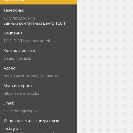
+7 (778) 021-01-46
Единый контактный центр ТССП
ТОО "ТССП Казахстан-УК"
Отдел продаж
Усть-Каменогорск, Казахстан
https://www.tssp.kz
call-center@tssp.kz
Instagram