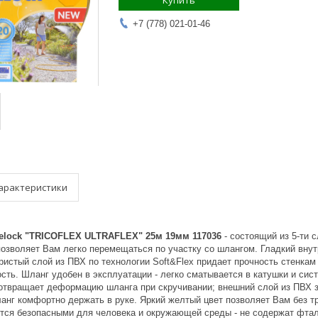
Купить
+7 (778) 021-01-46
арактеристики
elock "TRICOFLEX ULTRAFLEX" 25м 19мм 117036
- состоящий из 5-ти
 позволяет Вам легко перемещаться по участку со шлангом. Гладкий вн
стый слой из ПВХ по технологии Soft&Flex придает прочность стенкам ш
сть. Шланг удобен в эксплуатации - легко сматывается в катушки и сис
отвращает деформацию шланга при скручивании; внешний слой из ПВХ за
ланг комфортно держать в руке. Яркий желтый цвет позволяет Вам без т
ются безопасными для человека и окружающей среды - не содержат фтал