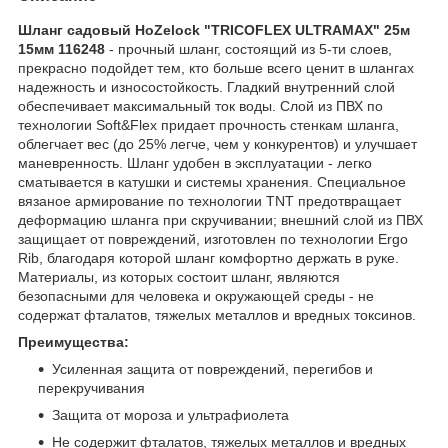
Шланг садовый HoZelock "TRICOFLEX ULTRAMAX" 25м
15мм 116248
- прочный шланг, состоящий из 5-ти слоев,
прекрасно подойдет тем, кто больше всего ценит в шлангах
надежность и износостойкость. Гладкий внутренний слой
обеспечивает максимальный ток воды. Слой из ПВХ по
технологии Soft&Flex придает прочность стенкам шланга,
облегчает вес (до 25% легче, чем у конкурентов) и улучшает
маневренность. Шланг удобен в эксплуатации - легко
сматывается в катушки и системы хранения. Специальное
вязаное армирование по технологии TNT предотвращает
деформацию шланга при скручивании; внешний слой из ПВХ
защищает от повреждений, изготовлен по технологии Ergo
Rib, благодаря которой шланг комфортно держать в руке.
Материалы, из которых состоит шланг, являются
безопасными для человека и окружающей среды - не
содержат фталатов, тяжелых металлов и вредных токсинов.
Преимущества:
Усиленная защита от повреждений, перегибов и
перекручивания
Защита от мороза и ультрафиолета
Не содержит фталатов, тяжелых металлов и вредных