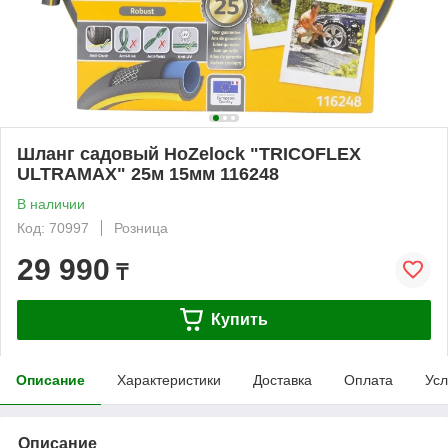
Шланг садовый HoZelock "TRICOFLEX
ULTRAMAX" 25м 15мм 116248
В наличии
Код: 70997
Розница
29 990
₸
Купить
Описание
Характеристики
Доставка
Оплата
Усл
Описание