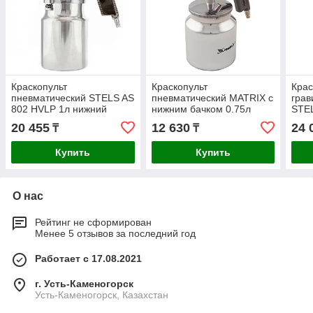
Краскопульт
Краскопульт
Крас
пневматический STELS AS
пневматический MATRIX с
грав
802 HVLP 1л нижний
нижним бачком 0.75л
STEL
бачок 57366
57317
573
20 455
12 630
24 
₸
₸
Купить
Купить
О нас
Рейтинг не сформирован
Менее 5 отзывов за последний год
Работает с 17.08.2021
г. Усть-Каменогорск
Усть-Каменогорск, Казахстан