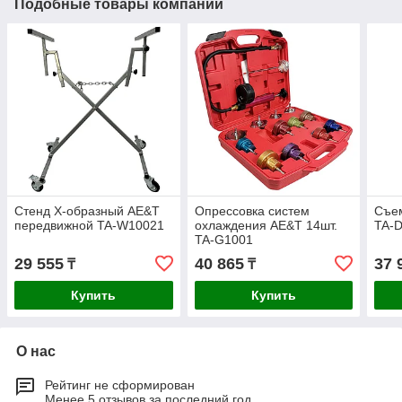
Подобные товары компании
Стенд Х-образный AE&T
Опрессовка систем
Съе
передвижной TA-W10021
охлаждения AE&T 14шт.
TA-
TA-G1001
29 555
40 865
37 
₸
₸
Купить
Купить
О нас
Рейтинг не сформирован
Менее 5 отзывов за последний год